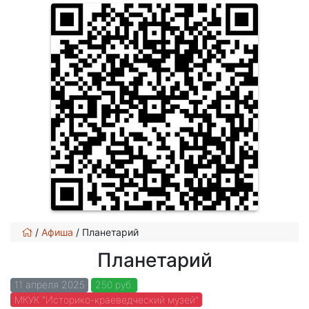
/
Афиша
/
Планетарий
Планетарий
11 апреля 2025
250 руб.
МКУК "Историко-краеведческий музей"