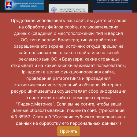
Продолжая использовать наш сайт, вы даете согласие
на обработку файлов cookie, пользовательских
данных (сведения о местоположении; тип и версия
ОС; тип и версия Браузера; тип устройства и
разрешение его экрана; источник откуда пришел на
сайт пользователь; с какого сайта или по какой
рекламе; язык ОС и Браузера; какие страницы
открывает и на какие кнопки нажимает пользователь;
ip-адрес) в целях функционирования сайта,
проведения ретаргетинга и проведения
статистических исследований и обзоров. Интернет-
ресурс uk-museum.ru осуществляет сбор информации
о посетителях сайта с помощью сервиса
Музей г. Усть-Катав © 2026 г.
"Яндекс.Метрика". Если вы не хотите, чтобы ваши
данные обрабатывались, покиньте сайт. (требование
ФЗ №152. Статья 9 "Согласие субъекта персональных
данных на обработку его персональных данных")
Принять
Разработка и поддержка
ООО «АльянсПлюс»
+7 347 299-99-04