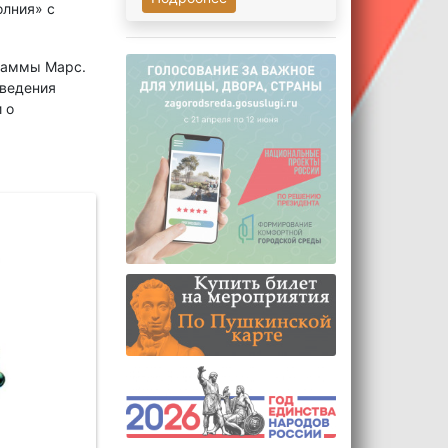
олния» с
раммы Марс.
оведения
 о