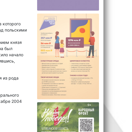
в которого
над польскими
нием князя
на был
жило начало
ившись,
я из рода
ерального
кабре 2004