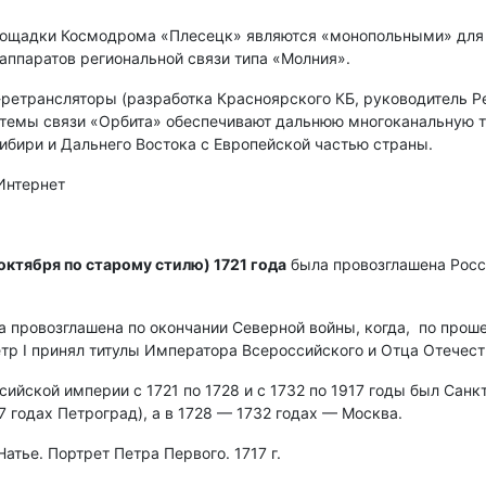
ощадки Космодрома «Плесецк» являются «монопольными» для
аппаратов региональной связи типа «Молния».
-ретрансляторы (разработка Красноярского КБ, руководитель Р
стемы связи «Орбита» обеспечивают дальнюю многоканальную 
ибири и Дальнего Востока с Европейской частью страны.
 Интернет
 октября по старому стилю) 1721 года
была провозглашена Росс
 провозглашена по окончании Северной войны, когда, по прош
ётр I принял титулы Императора Всероссийского и Отца Отечест
сийской империи с 1721 по 1728 и с 1732 по 1917 годы был Санк
7 годах Петроград), а в 1728 — 1732 годах — Москва.
тье. Портрет Петра Первого. 1717 г.