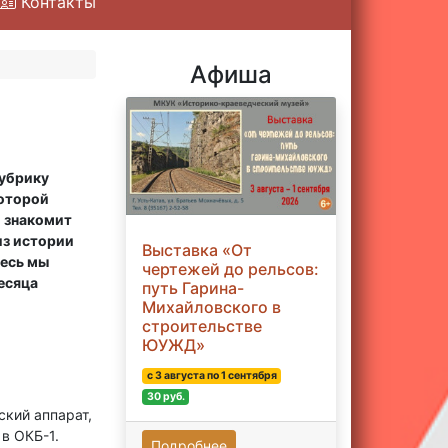
Контакты
Афиша
убрику
которой
 знакомит
из истории
Выставка «От
десь мы
чертежей до рельсов:
есяца
путь Гарина-
Михайловского в
строительстве
ЮУЖД»
с 3 августа по 1 сентября
30 руб.
ский аппарат,
в ОКБ-1.
Подробнее