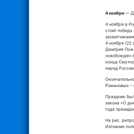
4 ноября
— Де
4 ноября в Ро
стоит победа
захватчиками
4 ноября (22
Дмитрия Пожа
освобожден о
конца Смутно
народ России
Окончательно
Романовых – 
Праздник был
закона «О дн
года президе
На рис. репр
Изгнание пол