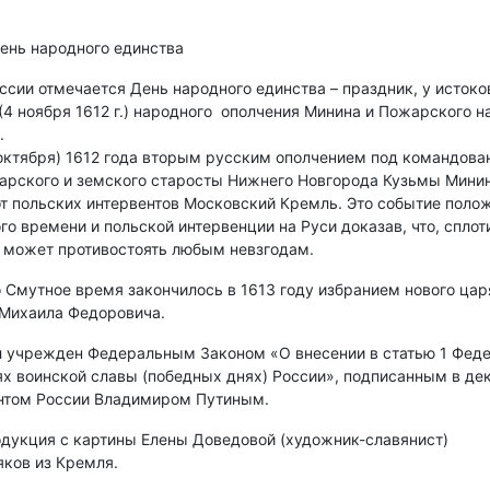
нь народного единства
ссии отмечается День народного единства – праздник, у истоко
 (4 ноября 1612 г.) народного ополчения Минина и Пожарского 
.
 октября) 1612 года вторым русским ополчением под командова
рского и земского старосты Нижнего Новгорода Кузьмы Мини
т польских интервентов Московский Кремль. Это событие поло
го времени и польской интервенции на Руси доказав, что, сплот
 может противостоять любым невзгодам.
 Смутное время закончилось в 1613 году избранием нового цар
Михаила Федоровича.
 учрежден Федеральным Законом «О внесении в статью 1 Фед
ях воинской славы (победных днях) России», подписанным в де
нтом России Владимиром Путиным.
одукция с картины Елены Доведовой (художник-славянист)
яков из Кремля.