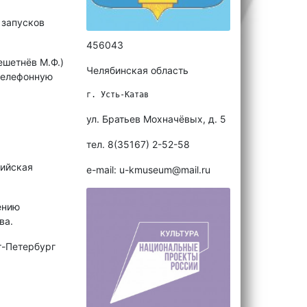
 запусков
456043
ешетнёв М.Ф.)
Челябинская область
телефонную
г. Усть-Катав
ул. Братьев Мохначёвых, д. 5
тел. 8(35167) 2-52-58
ийская
e-mail: u-kmuseum@mail.ru
ению
ва.
т-Петербург