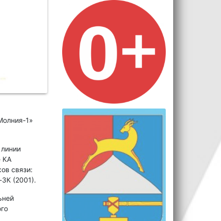
Молния-1»
 линии
 КА
ов связи:
-3К (2001).
ьней
ого