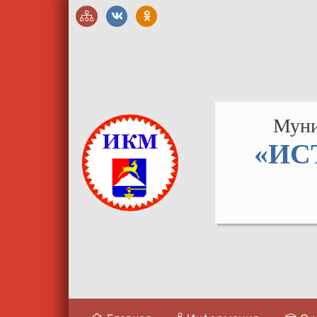
Муни
«ИС