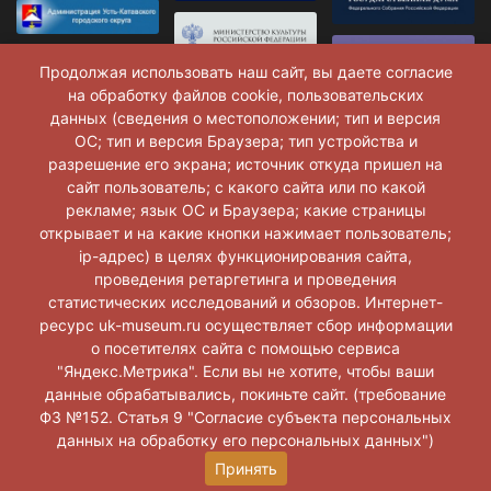
Продолжая использовать наш сайт, вы даете согласие
на обработку файлов cookie, пользовательских
данных (сведения о местоположении; тип и версия
ОС; тип и версия Браузера; тип устройства и
разрешение его экрана; источник откуда пришел на
сайт пользователь; с какого сайта или по какой
рекламе; язык ОС и Браузера; какие страницы
открывает и на какие кнопки нажимает пользователь;
ip-адрес) в целях функционирования сайта,
проведения ретаргетинга и проведения
статистических исследований и обзоров. Интернет-
ресурс uk-museum.ru осуществляет сбор информации
о посетителях сайта с помощью сервиса
Музей г. Усть-Катав © 2026 г.
"Яндекс.Метрика". Если вы не хотите, чтобы ваши
данные обрабатывались, покиньте сайт. (требование
ФЗ №152. Статья 9 "Согласие субъекта персональных
данных на обработку его персональных данных")
Принять
Разработка и поддержка
ООО «АльянсПлюс»
+7 347 299-99-04