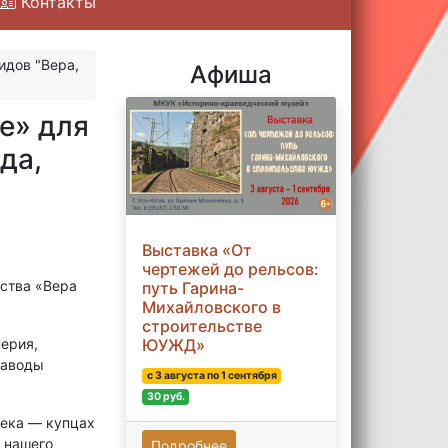
Контакты
идов "Вера,
Афиша
е» для
да,
Выставка «От
чертежей до рельсов:
ества «Вера
путь Гарина-
Михайловского в
строительстве
ерия,
ЮУЖД»
заводы
с 3 августа по 1 сентября
30 руб.
века — купцах
 нашего
Подробнее