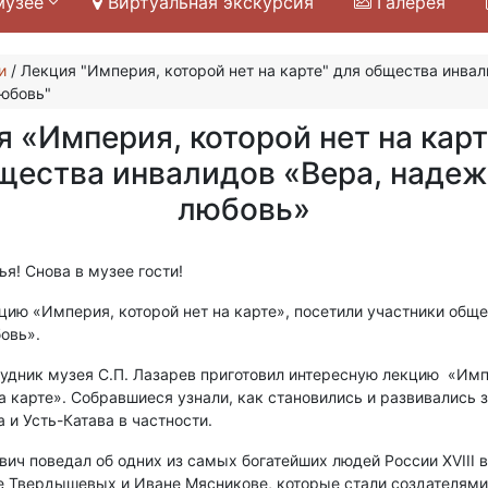
музее
Виртуальная экскурсия
Галерея
и
/
Лекция "Империя, которой нет на карте" для общества инвал
юбовь"
я «Империя, которой нет на карт
щества инвалидов «Вера, надеж
любовь»
я! Снова в музее гости!
кцию «Империя, которой нет на карте», посетили участники общ
овь».
удник музея С.П. Лазарев приготовил интересную лекцию «Имп
на карте». Собравшиеся узнали, как становились и развивались 
 и Усть-Катава в частности.
вич поведал об одних из самых богатейших людей России XVIII 
е Твердышевых и Иване Мясникове, которые стали создателями