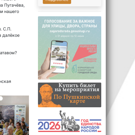
на Пугачёва,
ии нашего
. С.П.
в далёкое
Катавом?
нская