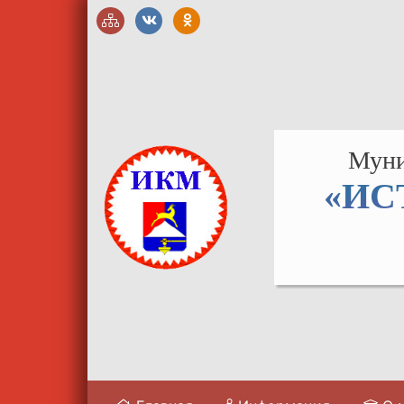
Муни
«ИС