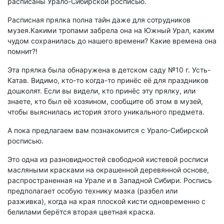
расписаны Урало-Сибирской росписью.
Расписная прялка полна тайн даже для сотрудников
музея.Какими тропами забрела она на Южный Урал, каким
чудом сохранилась до нашего времени? Какие времена она
помнит?!
Эта прялка была обнаружена в детском саду №10 г. Усть-
Катав. Видимо, кто-то когда-то принёс её для праздников
дошколят. Если вы видели, кто принёс эту прялку, или
знаете, кто был её хозяином, сообщите об этом в музей,
чтобы выяснилась история этого уникального предмета.
А пока предлагаем вам познакомится с Урало-Сибирской
росписью.
Это одна из разновидностей свободной кистевой росписи
масляными красками на окрашенной деревянной основе,
распространенная на Урале и в Западной Сибири. Роспись
предполагает особую технику мазка (разбел или
разживка), когда на края плоской кисти одновременно с
белилами берётся вторая цветная краска.