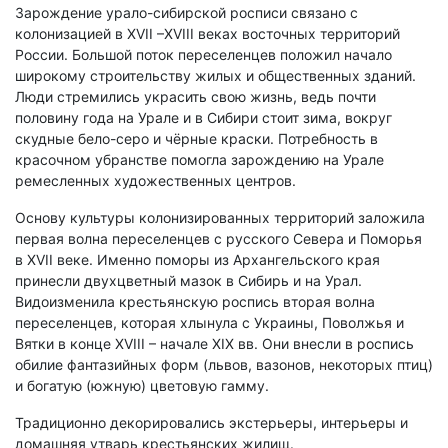
Зарождение урало-сибирской росписи связано с
колонизацией в XVII –XVIII веках восточных территорий
России. Большой поток переселенцев положил начало
широкому строительству жилых и общественных зданий.
Люди стремились украсить свою жизнь, ведь почти
половину года на Урале и в Сибири стоит зима, вокруг
скудные бело-серо и чёрные краски. Потребность в
красочном убранстве помогла зарождению на Урале
ремесленных художественных центров.
Основу культуры колонизированных территорий заложила
первая волна переселенцев с русского Севера и Поморья
в XVII веке. Именно поморы из Архангельского края
принесли двухцветный мазок в Сибирь и на Урал.
Видоизменила крестьянскую роспись вторая волна
переселенцев, которая хлынула с Украины, Поволжья и
Вятки в конце XVIII – начале XIX вв. Они внесли в роспись
обилие фантазийных форм (львов, вазонов, некоторых птиц)
и богатую (южную) цветовую гамму.
Традиционно декорировались экстерьеры, интерьеры и
домашняя утварь крестьянских жилищ.