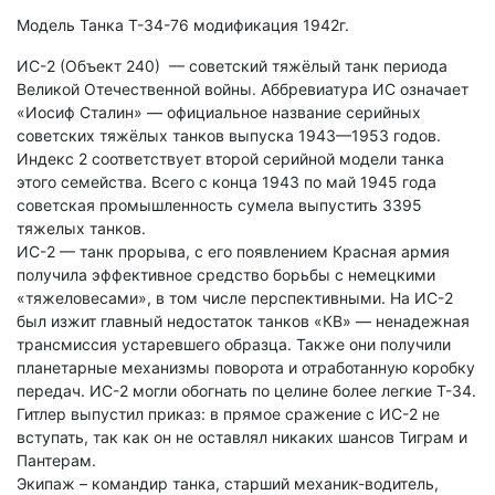
Модель Танка Т-34-76 модификация 1942г.
ИС-2 (Объект 240) — советский тяжёлый танк периода
Великой Отечественной войны. Аббревиатура ИС означает
«Иосиф Сталин» — официальное название серийных
советских тяжёлых танков выпуска 1943—1953 годов.
Индекс 2 соответствует второй серийной модели танка
этого семейства. Всего с конца 1943 по май 1945 года
советская промышленность сумела выпустить 3395
тяжелых танков.
ИС-2 — танк прорыва, с его появлением Красная армия
получила эффективное средство борьбы с немецкими
«тяжеловесами», в том числе перспективными. На ИС-2
был изжит главный недостаток танков «КВ» — ненадежная
трансмиссия устаревшего образца. Также они получили
планетарные механизмы поворота и отработанную коробку
передач. ИС-2 могли обогнать по целине более легкие Т-34.
Гитлер выпустил приказ: в прямое сражение с ИС-2 не
вступать, так как он не оставлял никаких шансов Тиграм и
Пантерам.
Экипаж – командир танка, старший механик-водитель,