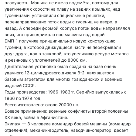
плавучесть. Машина не имела водомёта, поэтому для
увеличения скорости на плаву на задних крыльях, над
гусеницами, установили специальные решётки,
перенаправляющие поток воды с гусениц не вверх, а
назад. А спереди формой корпуса поток воды направлялся
вниз, что приподнимало нос машины над водой.
БМП-1 получила принципиально новую конструкцию
гусениц, в которой движущиеся части не перекрывали
друг друга, как в танковой, что увеличило ресурс металла
и резиновых уплотнителей до 8000 км.
Двигательная установка была создана на базе очень
удачного 12-цилиндрового дизеля В-2, являвшегося
базовым агрегатом для многих гражданских и военных
изделий СССР.
Годы производства: 1966-1983гг. Серийно выпускалась с
1966 по 1979 год.
Всего изготовлено: около 20000 шт.
Боевое применение: военные конфликты второй половины
XX века, война в Афганистане.
Экипаж — 3 человека командир боевой машины (командир
отделения), механик-водитель, наводчик-оператор, десант