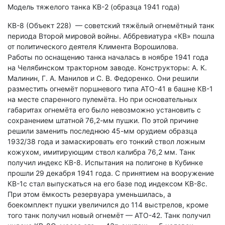
Модель тяжелого танка КВ-2 (образца 1941 года)
КВ-8 (Объект 228) — советский тяжёлый огнемётный танк
периода Второй мировой войны. Аббревиатура «КВ» пошла
от политического деятеля Климента Ворошилова.
Работы по оснащению танка началась в ноябре 1941 года
на Челябинском тракторном заводе. Конструкторы: А. К.
Малинин, Г. А. Манилов и С. В. Федоренко. Они решили
разместить огнемёт поршневого типа АТО-41 в башне КВ-1
на месте спаренного пулемёта. Но при основательных
габаритах огнемёта его было невозможно установить с
сохранением штатной 76,2-мм пушки. По этой причине
решили заменить последнюю 45-мм орудием образца
1932/38 года и замаскировать его тонкий ствол ложным
кожухом, имитирующим ствол калибра 76,2 мм. Танк
получил индекс КВ-8. Испытания на полигоне в Кубинке
прошли 29 декабря 1941 года. С принятием на вооружение
КВ-1с стал выпускаться на его базе под индексом КВ-8с.
При этом ёмкость резервуара уменьшилась, а
боекомплект пушки увеличился до 114 выстрелов, кроме
того танк получил новый огнемёт — АТО-42. Танк получил