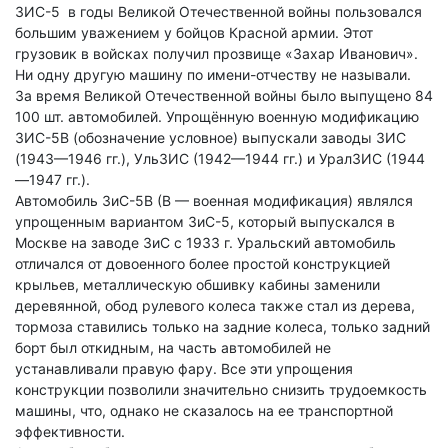
ЗИС-5 в годы Великой Отечественной войны пользовался
большим уважением у бойцов Красной армии. Этот
грузовик в войсках получил прозвище «Захар Иванович».
Ни одну другую машину по имени-отчеству не называли.
За время Великой Отечественной войны было выпущено 84
100 шт. автомобилей. Упрощённую военную модификацию
ЗИС-5В (обозначение условное) выпускали заводы ЗИС
(1943—1946 гг.), УльЗИС (1942—1944 гг.) и УралЗИС (1944
—1947 гг.).
Автомобиль ЗиС-5В (В — военная модификация) являлся
упрощенным вариантом ЗиС-5, который выпускался в
Москве на заводе ЗиС с 1933 г. Уральский автомобиль
отличался от довоенного более простой конструкцией
крыльев, металлическую обшивку кабины заменили
деревянной, обод рулевого колеса также стал из дерева,
тормоза ставились только на задние колеса, только задний
борт был откидным, на часть автомобилей не
устанавливали правую фару. Все эти упрощения
конструкции позволили значительно снизить трудоемкость
машины, что, однако не сказалось на ее транспортной
эффективности.