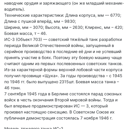
наводчик орудия и заряжающего (он же младший механик-
водитель).
Технические характеристики: Длина корпуса, мм — 6770;
Длина с пушкой вперёд, мм – 9830;
Ширина, мм – 3070; Высота, мм – 2630; Клиренс, мм – 420;
Боевая масса, т – 46.
ИС-3 (Объект 703) — советский тяжёлый танк разработки
периода Великой Отечественной войны, запущенный в
серийное производство в последние её дни и не успевший
принять участие в боях. Поэтому эту боевую машину чаще
считают одним из первых послевоенных советских танков.
Из-за характерной формы верхней лобовой части корпуса
получил прозвище «Щука». За годы производства – с 1945
по 1946 гг. было выпущено 2315шт. Боевая масса танка –
46 тонн.
7 сентября 1945 года в Берлине состоялся парад союзных
войск в честь окончания Второй мировой войны. Тогда и
был впервые продемонстрирован ИС — 3, который
произвел настоящую сенсацию. В Советском Союзе их
публичная демонстрация состоялась 7 ноября 1946 г.
Модель тяжелого танка ИС-2