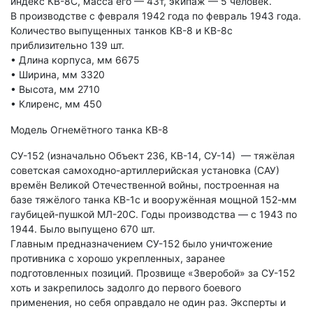
индекс КВ-8С, масса его — 43т, экипаж — 5 человек.
В производстве с февраля 1942 года по февраль 1943 года.
Количество выпущенных танков КВ-8 и КВ-8с
приблизительно 139 шт.
• Длина корпуса, мм 6675
• Ширина, мм 3320
• Высота, мм 2710
• Клиренс, мм 450
Модель Огнемётного танка КВ-8
СУ-152 (изначально Объект 236, КВ-14, СУ-14) — тяжёлая
советская самоходно-артиллерийская установка (САУ)
времён Великой Отечественной войны, построенная на
базе тяжёлого танка КВ-1с и вооружённая мощной 152-мм
гаубицей-пушкой МЛ-20С. Годы производства — с 1943 по
1944. Было выпущено 670 шт.
Главным предназначением СУ-152 было уничтожение
противника с хорошо укрепленных, заранее
подготовленных позиций. Прозвище «Зверобой» за СУ-152
хоть и закрепилось задолго до первого боевого
применения, но себя оправдало не один раз. Эксперты и