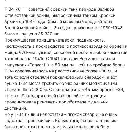
Т-34-76 — советский средний танк периода Великой
Отечественной войны, был основным танком Красной
Армии до 1944 года. Самый массовый средний танк
Второй мировой войны. За годы производства 1939-1948
было выпущено 35 330 шт.
Преимущества тридцатьчетверки: подвижность,
несложность в производстве, с противоснарядной броней и
мощной 76-мм пушкой, способной пробить любой немецкий
танк образца 1941г. С 1941 года для Вермахта начали
выпускать «Panzer III» с 50-мм пушкой, но пробитие брони
Т-34 обеспечивалось на расстоянии не более 600 м., и
только если стреляли подкалиберным снарядом, а вот
пушка Т-34 могла пробить броню ранних модификаций
«Panzer III» с 2000 м. Стоит отметить и 45-мм броню Т-34,
которая благодаря своей наклонной конструкции
провоцировала рикошеты при обстреле с дальних
дистанций.
Но у Т-34 были и недостатки – плохой обзор и не очень
надежная трансмиссия. Кроме того, боевое отделение
было достаточно тесным и сильно стесняло работу