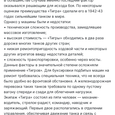
В большинстве случаев именно последний фактор
оказывался решающим для исхода боя. По некоторым
оценкам преимущества «Тигра» сделали его в 1942-43
годах сильнейшим танком в мире.
Однако у машины были и недостатки:
• техническая сложность производства, замедлявшее
массовое изготовление;
• высокая стоимость — «Тигры» обходились в два раза
дороже многих танков других стран;
• низкая ремонтопригодность ходовой части и некоторых
других агрегатов ввиду недостатка деталей;
• сложность транспортировки, особенно через мосты.
Данные факторы в значительной степени осложняли
применение «Тигров». Для буксировки подбитых машин на
ремонт требовалась специальная техника, что не всегда
было удобно во фронтовой обстановке. А железнодорожная
перевозка таких танков требовала по одному пустому
вагону спереди и сзади для облегчения нагрузки.
Экипаж «Тигра» состоял из пяти человек — механик-
водитель, стрелок-радист, командир, наводчик и
заряжающий. Первые двое располагались в отделении
управления, обеспечивая движение танка и связь с