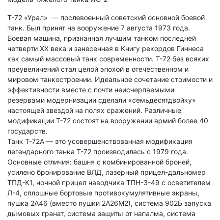
Т-72 «Урал» — послевоенный советский основной боевой
танк. Был принят на вооружение 7 августа 1973 года.
Боевая машина, признанная лучшим танком последней
четверти XX века и занесенная в Книгу рекордов Гиннеса
как самый массовый танк современности. Т-72 без всяких
преувеличений стал целой эпохой в отечественном и
мировом танкостроении. Идеальное сочетание стоимости и
эффективности вместе с почти неисчерпаемыми
резервами модернизации сделали «семьдесятдвойку»
настоящей звездой на полях сражений. Различные
модификации Т-72 состоят на вооружении армий более 40
государств.
Танк Т-72А — это усовершенствованная модификация
легендарного танка Т-72 производилась с 1979 года.
Основные отличия: башня с комбинированной броней,
усилено бронирование ВЛД, лазерный прицел-дальномер
ТПД-К1, ночной прицел наводчика ТПН-3-49 с осветителем
Л-4, сплошные бортовые противокумулятивные экраны,
пушка 2А46 (вместо пушки 2А26М2), система 902Б запуска
дымовых гранат, система защиты от напалма, система