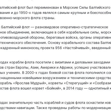
Балтийский флот был переименован в Морские Силы Балтийского
вания и до 1950-х годов являлся самым крупным и боеспособ
военно-морского флота страны.
Балтийский флот — разновидовое оперативно-стратегическое
ное объединение, включающее в себя корабельные силы, морс
ротивовоздушной обороны, береговые войска, органы оперативн
технического обеспечения. Основу корабельного состава Балти
скадренный миноносец проекта 956 «Настойчивый», введенный 
годах корабли флота посетили с визитами и деловыми заходами
ов стран Европы, Азии, Америки и Африки, успешно участвовали
х учениях. В 2000-х годах боевой состав флота пополнился 
снащенными новейшими вооружением и техническими средств
орабль «Ярослав Мудрый», корветы «Стерегущий» и «Сообрази
состав флота вошел корвет «Бойкий», в 2014 году — однотипный 
годах значительную часть кораблей и судов флота оснастили но
дствами навигации. Также проведены работы по модернизации