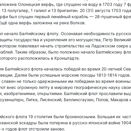
аложена Олонецкая верфь, где спущено на воду в 1703 году 7 фр
, 13 полугалер, 1 галиот и 13 бригантин. 20 (31) августа 1703 года
рфи был спущен первый линейный корабль — 28-пушечный фре
Ещё одна верфь заложена на реке Волхов.
ил начало Балтийскому флоту. Осознавая необходимость русског
защиты государства и укрепления его могущества, Петр Великий
в котором повелевал начать строительство на Ладожском озере 
аблей. Таким образом, было положено начало Балтийскому фло
 которого расположилась в Кронштадте.
ия Балтийского флота началась победой во время 20-летней Се
веции. Далее были успешные морские походы 1813-1814 годов
т славен не только одержанными им победами во время военны
лот внес огромную лепту в мировую географическую науку сво
, изобретениями, открытиями. Балтийский флот прославили в
рузенштерн, Литке, Лисянский, Беллинсгаузен, Попов, Макаров 
ийского флота 19 столетия были броненосными. Большая их част
кеанской эскадры была потеряна в русско-японской войне 1904
-х годов флот отстроили заново.