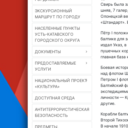
Свирь была з
шняв, 7 галер
ЭКСКУРСИОННЫЙ
Олонецкой ве
МАРШРУТ ПО ГОРОДУ
«Штандарт». 
НАСЕЛЕННЫЕ ПУНКТЫ
Пётр I полож
УСТЬ-КАТАВСКОГО
балтике для 
ГОРОДСКОГО ОКРУГА
издал Указ, 
пушечных кор
ДОКУМЕНТЫ
главная база
ПРЕДОСТАВЛЯЕМЫЕ
Боевая истор
УСЛУГИ
над флотом Ш
Петром I фло
НАЦИОНАЛЬНЫЙ ПРОЕКТ
Балтийский ф
«КУЛЬТУРА»
экспедициями
личности — К
ДОСТУПНАЯ СРЕДА
другие.
АНТИТЕРРОРИСТИЧЕСКАЯ
Корабли балт
БЕЗОПАСНОСТЬ
Второй Тихоо
В начале 1910
ПРЕДМЕТЫ,