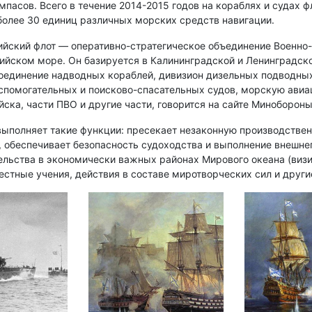
пасов. Всего в течение 2014-2015 годов на кораблях и судах ф
более 30 единиц различных морских средств навигации.
ийский флот — оперативно-стратегическое объединение Военно
тийском море. Он базируется в Калининградской и Ленинградско
оединение надводных кораблей, дивизион дизельных подводных
спомогательных и поисково-спасательных судов, морскую авиа
йска, части ПВО и другие части, говорится на сайте Минобороны
выполняет такие функции: пресекает незаконную производстве
, обеспечивает безопасность судоходства и выполнение внешне
ельства в экономически важных районах Мирового океана (виз
естные учения, действия в составе миротворческих сил и другие