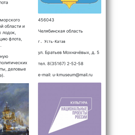
лота
-морского
456043
й области и
Челябинская область
 лодок,
цию флота,
г. Усть-Катав
.
ул. Братьев Мохначёвых, д. 5
нную
политических
тел. 8(35167) 2-52-58
иты, деловые
e-mail: u-kmuseum@mail.ru
).