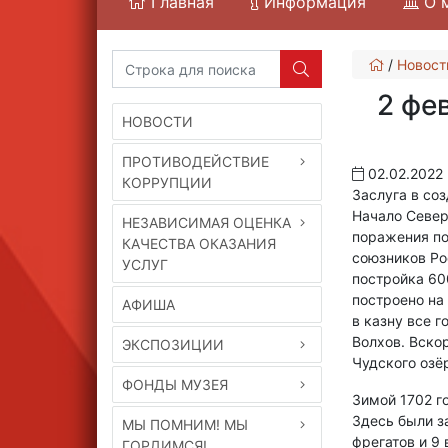
Главная
Информация
О 
/
Новост
2 фе
НОВОСТИ
ПРОТИВОДЕЙСТВИЕ
02.02.2022
КОРРУПЦИИ
Заслуга в соз
Начало Север
НЕЗАВИСИМАЯ ОЦЕНКА
поражения по
КАЧЕСТВА ОКАЗАНИЯ
союзников Ро
УСЛУГ
постройка 60
построено на
АФИША
в казну все 
Волхов. Вско
ЭКСПОЗИЦИИ
Чудского озё
ФОНДЫ МУЗЕЯ
Зимой 1702 г
Здесь были з
МЫ ПОМНИМ! МЫ
фрегатов и 9
ГОРДИМСЯ!