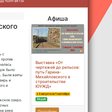
Контакты
Афиша
ского
ь с
 против
Выставка «От
ачалась
чертежей до рельсов:
док было
путь Гарина-
. Были взяты
Михайловского в
вирь и
строительстве
го и
ЮУЖД»
с 3 августа по 1 сентября
30 руб.
жское озеро.
усных
на реке
Подробнее