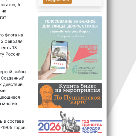
егатов, 5
 на
гат
о флота на
 2 февраля
шесть 18-
ту России,
верной войны
. Созданный
х действий.
ими
ыдающиеся
и многие
ь в составе
-1905 годов.