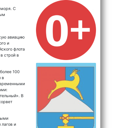
 моря. С
ным
кую авиацию
ого и
йского флота
в строй в
 более 100
 в
современными
ами:
тельный». В
корвет
выми
 лагов и