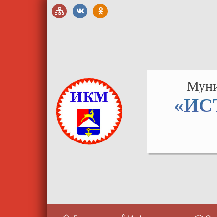
Муни
«ИС