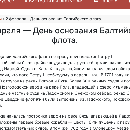
музее
Виртуальная экскурсия
Галерея
и
/
2 февраля - День основания Балтийского флота.
враля — День основания Балтий
флота.
дании Балтийского флота по праву принадлежит Петру I.
ной войны было крайне неудачно для русской армии, начавшис
д Нарвой. Однако, Карл XII в дальнейшем направил свои войска
ссии, что дало Петру I необходимую передышку. В 1701 году н
0 стругов на реках Волхов и Луга. Более 300 речных судов и ло
 Новгородской верфи на реке Пола, впадающей в озеро Ильмень
годные частные суда на Ладожском и Онежском озёрах, реках С
ре шведские флотилии были вытеснены из Ладожского, Псковско
р.
ода началась постройка верфи на реке Сясь, впадающей в Ладо
аложены первые боевые корабли — шесть 18-ти пушечных пар
 вспомогательных судов. В том же 1702 году в Олонецком уезде 