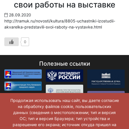
свои работы на выставке
28.09.2020
http://tramuk.ru/novosti/kultura/8805-uchastniki-izostudii-
akvarelka-predstavili-svoi-raboty-na-vystavke.html
0
Полезные ссылки
Продолжая использовать наш сайт, вы даете согласие
на обработку файлов cookie, пользовательских
данных (сведения о местоположении; тип и версия
ОС; тип и версия Браузера; тип устройства и
разрешение его экрана; источник откуда пришел на