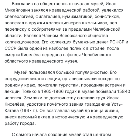
Возглавив на общественных началах музей, Иван
Михайлович занялся краеведческой работой, увлекался
спелеологией, филателией, нумизматикой, бонистикой,
вовлекал в кружки коллекционеров школьников, вел
переписку с собирателями за пределами Челябинской
области. Являлся Членом Всесоюзного общества
коллекционеров. Его коллекция бумажных денег РСФСР и
СССР была одной из наиболее полных в стране, после
смерти Киселёва передана в фонды Челябинского
областного краеведческого музея.
Музей пользовался большой популярностью. Его
сотрудники читали лекции, организовывали походы по
родному краю, помогали туристам, проводили встречи и
лекции. Только в 1965-1966 годах в музее побывали 15840
человек. Земляки по достоинству оценили труд Ивана
Киселёва, удостоив почётного звания гражданина Усть-
Катава (1967 г.). Он возглавлял музей до конца жизни,
внеся весомый вклад в историческую и краеведческую
работу города.
С самого начала создания музей стал центром