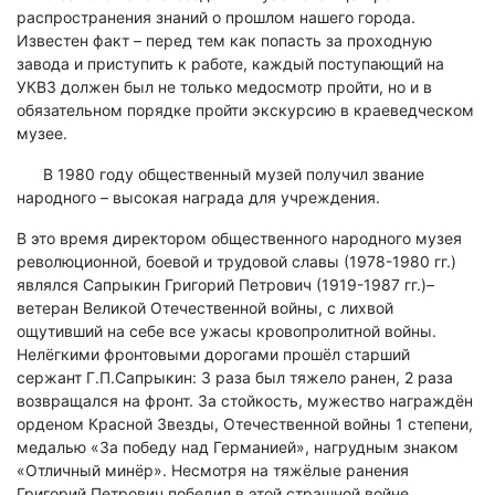
распространения знаний о прошлом нашего города.
Известен факт – перед тем как попасть за проходную
завода и приступить к работе, каждый поступающий на
УКВЗ должен был не только медосмотр пройти, но и в
обязательном порядке пройти экскурсию в краеведческом
музее.
В 1980 году общественный музей получил звание
народного – высокая награда для учреждения.
В это время директором общественного народного музея
революционной, боевой и трудовой славы (1978-1980 гг.)
являлся Сапрыкин Григорий Петрович (1919-1987 гг.)–
ветеран Великой Отечественной войны, с лихвой
ощутивший на себе все ужасы кровопролитной войны.
Нелёгкими фронтовыми дорогами прошёл старший
сержант Г.П.Сапрыкин: 3 раза был тяжело ранен, 2 раза
возвращался на фронт. За стойкость, мужество награждён
орденом Красной Звезды, Отечественной войны 1 степени,
медалью «За победу над Германией», нагрудным знаком
«Отличный минёр». Несмотря на тяжёлые ранения
Григорий Петрович победил в этой страшной войне,