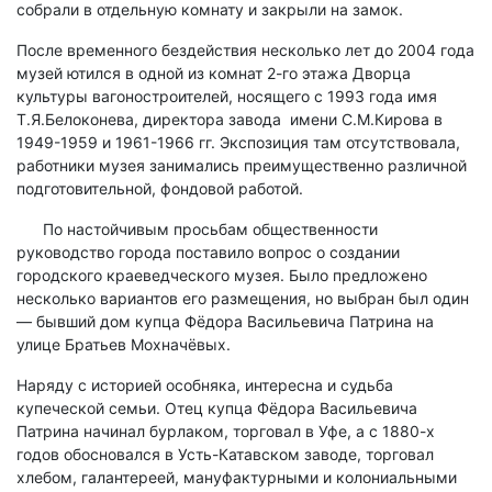
собрали в отдельную комнату и закрыли на замок.
После временного бездействия несколько лет до 2004 года
музей ютился в одной из комнат 2-го этажа Дворца
культуры вагоностроителей, носящего с 1993 года имя
Т.Я.Белоконева, директора завода имени С.М.Кирова в
1949-1959 и 1961-1966 гг. Экспозиция там отсутствовала,
работники музея занимались преимущественно различной
подготовительной, фондовой работой.
По настойчивым просьбам общественности
руководство города поставило вопрос о создании
городского краеведческого музея. Было предложено
несколько вариантов его размещения, но выбран был один
— бывший дом купца Фёдора Васильевича Патрина на
улице Братьев Мохначёвых.
Наряду с историей особняка, интересна и судьба
купеческой семьи. Отец купца Фёдора Васильевича
Патрина начинал бурлаком, торговал в Уфе, а с 1880-х
годов обосновался в Усть-Катавском заводе, торговал
хлебом, галантереей, мануфактурными и колониальными