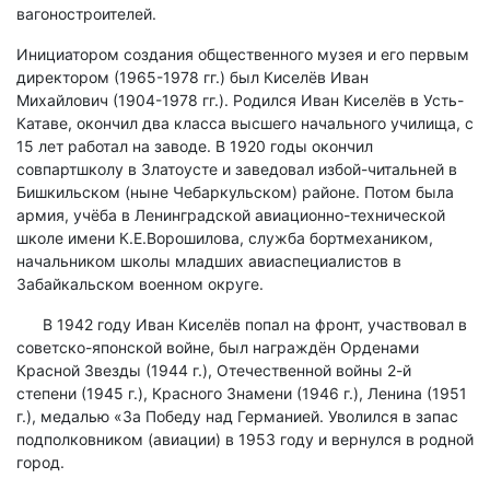
вагоностроителей.
Инициатором создания общественного музея и его первым
директором (1965-1978 гг.) был Киселёв Иван
Михайлович (1904-1978 гг.). Родился Иван Киселёв в Усть-
Катаве, окончил два класса высшего начального училища, с
15 лет работал на заводе. В 1920 годы окончил
совпартшколу в Златоусте и заведовал избой-читальней в
Бишкильском (ныне Чебаркульском) районе. Потом была
армия, учёба в Ленинградской авиационно-технической
школе имени К.Е.Ворошилова, служба бортмехаником,
начальником школы младших авиаспециалистов в
Забайкальском военном округе.
В 1942 году Иван Киселёв попал на фронт, участвовал в
советско-японской войне, был награждён Орденами
Красной Звезды (1944 г.), Отечественной войны 2-й
степени (1945 г.), Красного Знамени (1946 г.), Ленина (1951
г.), медалью «За Победу над Германией. Уволился в запас
подполковником (авиации) в 1953 году и вернулся в родной
город.