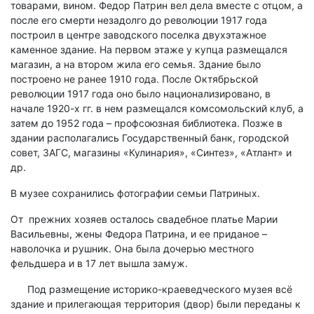
товарами, вином. Федор Патрин вел дела вместе с отцом, а
после его смерти незадолго до революции 1917 года
построил в центре заводского поселка двухэтажное
каменное здание. На первом этаже у купца размещался
магазин, а на втором жила его семья. Здание было
построено не ранее 1910 года. После Октябрьской
революции 1917 года оно было национализировано, в
начале 1920-х гг. в нем размещался комсомольский клуб, а
затем до 1952 года – профсоюзная библиотека. Позже в
здании располагались Государственный банк, городской
совет, ЗАГС, магазины «Кулинария», «Синтез», «Атлант» и
др.
В музее сохранились фотографии семьи Патриных.
От прежних хозяев осталось свадебное платье Марии
Васильевны, жены Федора Патрина, и ее приданое –
наволочка и рушник. Она была дочерью местного
фельдшера и в 17 лет вышла замуж.
Под размещение историко-краеведческого музея всё
здание и прилегающая территория (двор) были переданы к