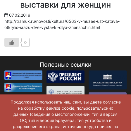
выставки для женщин
07.02.2019
http://tramuk.ru/novosti/kultura/6563-v-muzee-ust-katava-
otkrylis-srazu-dve-vystavki-dlya-zhenshchin.html
0
Полезные ссылки
Продолжая использовать наш сайт, вы даете согласие
на обработку файлов cookie, пользовательских
данных (сведения о местоположении; тип и версия
ОС; тип и версия Браузера; тип устройства и
разрешение его экрана; источник откуда пришел на