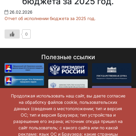
бюджета за 2025 год.
26.02.2026
Отчет об исполнении бюджета за 2025 год.
0
Полезные ссылки
Продолжая использовать наш сайт, вы даете согласие
на обработку файлов cookie, пользовательских
данных (сведения о местоположении; тип и версия
ОС; тип и версия Браузера; тип устройства и
разрешение его экрана; источник откуда пришел на
сайт пользователь; с какого сайта или по какой
рекламе; язык ОС и Браузера; какие страницы