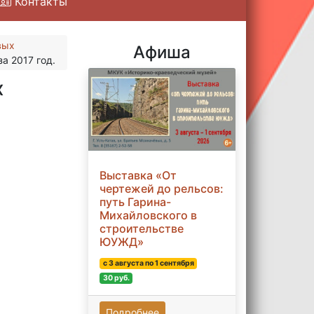
Контакты
вых
Афиша
а 2017 год.
х
Выставка «От
чертежей до рельсов:
путь Гарина-
Михайловского в
строительстве
ЮУЖД»
с 3 августа по 1 сентября
30 руб.
Подробнее