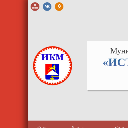
Муни
«ИС