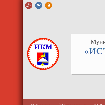
Муни
«ИС