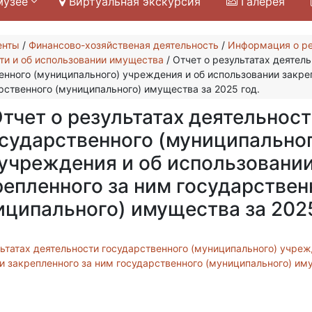
музее
Виртуальная экскурсия
Галерея
енты
/
Финансово-хозяйственая деятельность
/
Информация о ре
ти и об использовании имущества
/
Отчет о результатах деятел
енного (муниципального) учреждения и об использовании закре
рственного (муниципального) имущества за 2025 год.
тчет о результатах деятельнос
сударственного (муниципально
учреждения и об использовани
репленного за ним государствен
иципального) имущества за 2025
льтатах деятельности государственного (муниципального) учреж
и закрепленного за ним государственного (муниципального) им