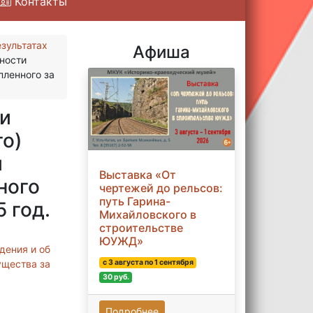
Контакты
зультатах
Афиша
ьности
пленного за
ти
го)
и
Выставка «От
ного
чертежей до рельсов:
путь Гарина-
 год.
Михайловского в
строительстве
ЮУЖД»
дения и об
ущества за
с 3 августа по 1 сентября
30 руб.
Подробнее