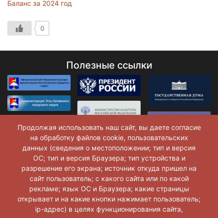
Баланс за 2024 год
0
Полезные ссылки
Продолжая использовать наш сайт, вы даете согласие
на обработку файлов cookie, пользовательских
данных (сведения о местоположении; тип и версия
ОС; тип и версия Браузера; тип устройства и
разрешение его экрана; источник откуда пришел на
сайт пользователь; с какого сайта или по какой
рекламе; язык ОС и Браузера; какие страницы
открывает и на какие кнопки нажимает пользователь;
ip-адрес) в целях функционирования сайта,