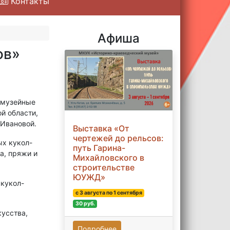
Контакты
Афиша
ов»
 музейные
й области,
 Ивановой.
Выставка «От
чертежей до рельсов:
ых кукол-
путь Гарина-
а, пряжи и
Михайловского в
строительстве
ЮУЖД»
кукол-
с 3 августа по 1 сентября
30 руб.
усства,
Подробнее