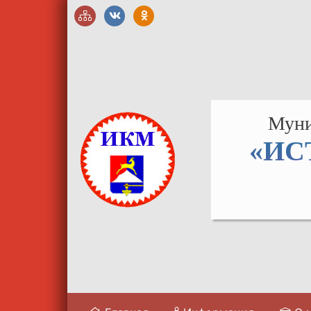
Муни
«ИС