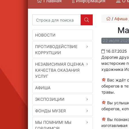
Главная
Информация
О 
/
Афиша
Ма
НОВОСТИ
22 июля 2025
ПРОТИВОДЕЙСТВИЕ
16.07.2025
КОРРУПЦИИ
Дорогие друз
мастерские п
НЕЗАВИСИМАЯ ОЦЕНКА
художника Ис
КАЧЕСТВА ОКАЗАНИЯ
УСЛУГ
Вас ждёт с
оберегов в т
АФИША
травы.
ЭКСПОЗИЦИИ
Вы услышит
оберегов, ко
ФОНДЫ МУЗЕЯ
Вы познако
МЫ ПОМНИМ! МЫ
изготавливая
ГОРДИМСЯ!