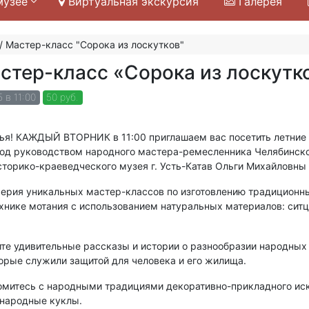
музее
Виртуальная экскурсия
Галерея
/
Мастер-класс "Сорока из лоскутков"
стер-класс «Сорока из лоскутк
 в 11:00
50 руб.
ья! КАЖДЫЙ ВТОРНИК в 11:00 приглашаем вас посетить летние
од руководством народного мастера-ремесленника Челябинско
торико-краеведческого музея г. Усть-Катав Ольги Михайловны
ерия уникальных мастер-классов по изготовлению традиционн
ехнике мотания с использованием натуральных материалов: ситц
е удивительные рассказы и истории о разнообразии народных 
торые служили защитой для человека и его жилища.
митесь с народными традициями декоративно-прикладного иск
 народные куклы.