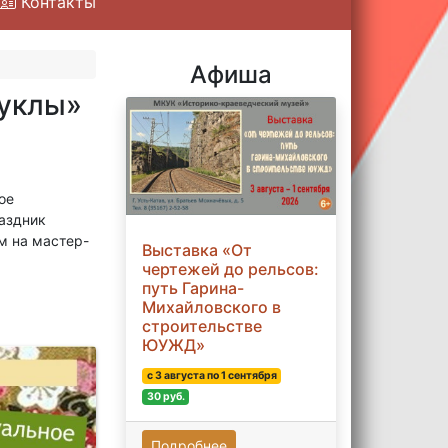
Контакты
Афиша
куклы»
ое
раздник
м на мастер-
Выставка «От
чертежей до рельсов:
путь Гарина-
Михайловского в
строительстве
ЮУЖД»
с 3 августа по 1 сентября
30 руб.
Подробнее