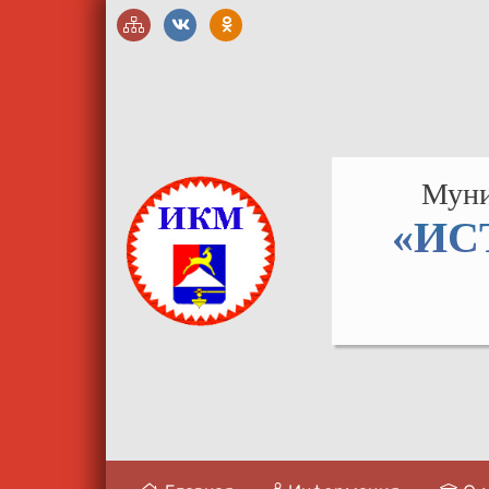
Муни
«ИС