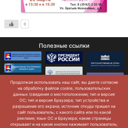
0
Полезные ссылки
Продолжая использовать наш сайт, вы даете согласие
на обработку файлов cookie, пользовательских
данных (сведения о местоположении; тип и версия
ОС; тип и версия Браузера; тип устройства и
разрешение его экрана; источник откуда пришел на
сайт пользователь; с какого сайта или по какой
рекламе; язык ОС и Браузера; какие страницы
открывает и на какие кнопки нажимает пользователь;