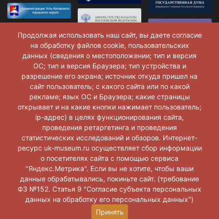
Продолжая использовать наш сайт, вы даете согласие
на обработку файлов cookie, пользовательских
данных (сведения о местоположении; тип и версия
ОС; тип и версия Браузера; тип устройства и
разрешение его экрана; источник откуда пришел на
сайт пользователь; с какого сайта или по какой
рекламе; язык ОС и Браузера; какие страницы
открывает и на какие кнопки нажимает пользователь;
ip-адрес) в целях функционирования сайта,
проведения ретаргетинга и проведения
статистических исследований и обзоров. Интернет-
ресурс uk-museum.ru осуществляет сбор информации
о посетителях сайта с помощью сервиса
Музей г. Усть-Катав © 2026 г.
"Яндекс.Метрика". Если вы не хотите, чтобы ваши
данные обрабатывались, покиньте сайт. (требование
ФЗ №152. Статья 9 "Согласие субъекта персональных
данных на обработку его персональных данных")
Принять
Разработка и поддержка
ООО «АльянсПлюс»
+7 347 299-99-04