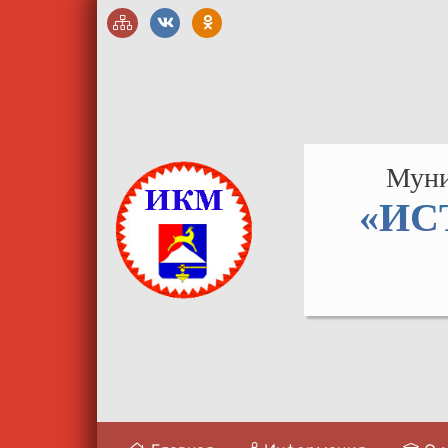
Муни
«ИС