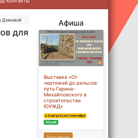
Контакты
а Домовой
Афиша
ов для
Выставка «От
чертежей до рельсов:
путь Гарина-
Михайловского в
строительстве
ЮУЖД»
с 3 августа по 1 сентября
30 руб.
Подробнее