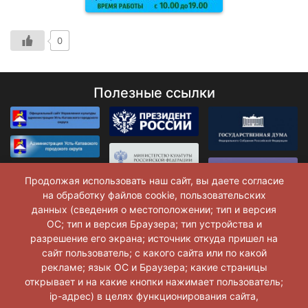
0
Полезные ссылки
Продолжая использовать наш сайт, вы даете согласие
на обработку файлов cookie, пользовательских
данных (сведения о местоположении; тип и версия
ОС; тип и версия Браузера; тип устройства и
разрешение его экрана; источник откуда пришел на
сайт пользователь; с какого сайта или по какой
рекламе; язык ОС и Браузера; какие страницы
открывает и на какие кнопки нажимает пользователь;
ip-адрес) в целях функционирования сайта,